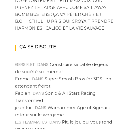
D’AFFRONTEMENT PETIT MAIS COSTAUD
PRENEZ LE LARGE AVEC COME SAIL AWAY !
BOMB BUSTERS : ÇA VA PÉTER CHÉRIE !
B.O.I. : CTHULHU PRIS QUI CROYAIT PRENDRE
HARMONIES : CALICO ET LA VIE SAUVAGE
ÇA SE DISCUTE
GERSIFLET
DANS
Construire sa table de jeux
de société soi-même !
DANS
Emma
Super Smash Bros for 3DS : en
attendant frérot
DANS
Fabien
Sonic & All Stars Racing
Transformed
DANS
jean-luc
Warhammer Age of Sigmar :
retour sur le wargame
LES TEAMMATES
DANS
Pit, le jeu qui vous rend