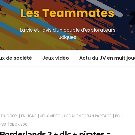
Les Teammates
La vie et l'avis d'un couple d'explorateurs
ludiques!
ux de société
Jeux vidéo
Actu du JV en multijou
oueur et plus
En coop’
oueurs
En versus
oueurs et plus
Local en écran partagé
 coop’
En ligne
|
|
|
|
|
EN COOP'
EN LIGNE
JEUX VIDÉO
LOCAL EN ÉCRAN PARTAGÉ
PC
|
PS3
XBOX 360
 versus
MMORPG
Borderlands 2 + dlc + pirates =