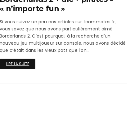
ux Access+
Par plateforme
PC
« n’importe fun »
PS4
Si vous suivez un peu nos articles sur teammates.fr,
vous savez que nous avons particulièrement aimé
PS5
Borderlands 2. C’est pourquoi, à la recherche d’un
nouveau jeu multijoueur sur console, nous avons décidé
Switch
que c’était dans les vieux pots que l’on…
XBox O
LIRE LA SUITE
XBox Se