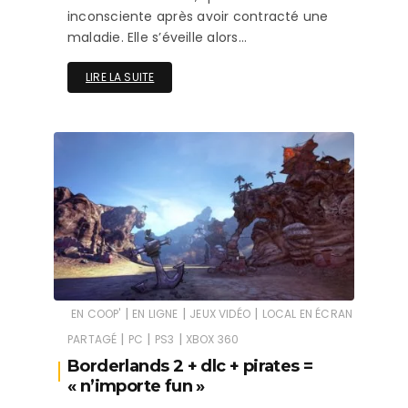
inconsciente après avoir contracté une
maladie. Elle s’éveille alors…
LIRE LA SUITE
|
|
|
EN COOP'
EN LIGNE
JEUX VIDÉO
LOCAL EN ÉCRAN
|
|
|
PARTAGÉ
PC
PS3
XBOX 360
Borderlands 2 + dlc + pirates =
« n’importe fun »