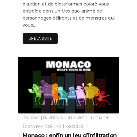
d’action et de plateformes coloré vous
entraîne dans un Mexique animé de
personnages délirants et de monstres qui
vous…
LIRE LA SUITE
|
|
|
EN LIGNE
EN VERSUS
JEUX VIDÉO
LOCAL EN
|
|
ÉCRAN PARTAGÉ
PC
XBOX 360
Monaco : enfin un jeu d’infiltration