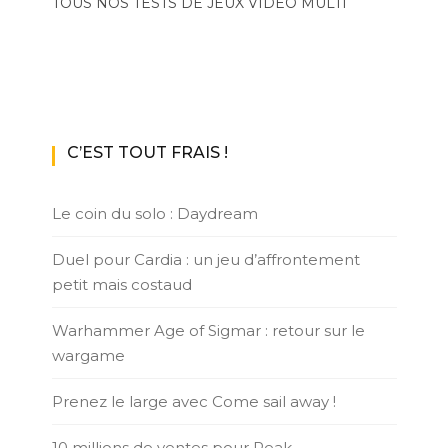
TOUS NOS TESTS DE JEUX VIDÉO MULTI
C’EST TOUT FRAIS !
Le coin du solo : Daydream
Duel pour Cardia : un jeu d’affrontement
petit mais costaud
Warhammer Age of Sigmar : retour sur le
wargame
Prenez le large avec Come sail away !
10 millions de ventes pour Peak