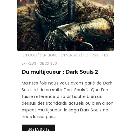
|
|
|
|
|
EN COOP'
EN LIGNE
EN VERSUS
PC
PS3
TEST
|
EXPRESS
XBOX 360
Du multijoueur : Dark Souls 2
Maintes fois nous vous avons parlé de Dark
Souls et de sa suite Dark Souls 2. Que l’on
fasse référence à sa difficulté bien au
dessus des standards actuels ou bien à son
aspect multijoueur, la saga Dark Souls ne
nous laisse pas…
LIRE LA SUITE