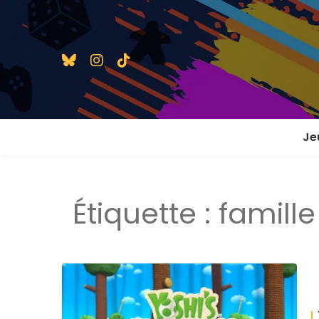
Je
1 j
Étiquette :
famille
2 j
2 j
En
En