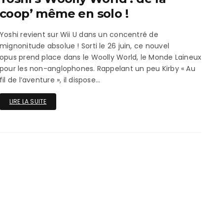
ux Access+
Par plateforme
PC
coop’ même en solo !
PS4
Yoshi revient sur Wii U dans un concentré de
mignonitude absolue ! Sorti le 26 juin, ce nouvel
PS5
opus prend place dans le Woolly World, le Monde Laineux
pour les non-anglophones. Rappelant un peu Kirby « Au
Switch
fil de l’aventure », il dispose…
XBox O
LIRE LA SUITE
XBox Se