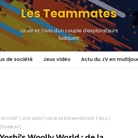
Les Teammates
La vie et l'avis d'un couple d'explorateurs
ludiques!
ux de société
Jeux vidéo
Actu du JV en multijou
oueur et plus
En coop’
oueurs
En versus
oueurs et plus
Local en écran partagé
 coop’
En ligne
|
|
|
|
EN COOP'
JEUX VIDÉO
LOCAL EN ÉCRAN PARTAGÉ
WII U
[TEAMPLAY]
 versus
MMORPG
Yoshi’s Woolly World : de la