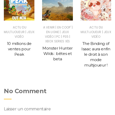
|
|
ACTU DU
A VENIR
EN COOP'
ACTU DU
|
|
|
MULTIJOUEUR
JEUX
EN LIGNE
JEUX
MULTIJOUEUR
JEUX
|
|
|
VIDÉO
VIDÉO
PC
PS5
VIDÉO
XBOX SERIES X|S
10 millions de
The Binding of
Monster Hunter
ventes pour
Isaac aura enfin
Wilds : bêtes et
Peak
le droit à son
beta
mode
multijoueur !
No Comment
Laisser un commentaire