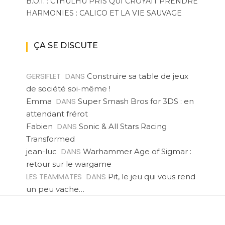
B.O.I. : CTHULHU PRIS QUI CROYAIT PRENDRE
HARMONIES : CALICO ET LA VIE SAUVAGE
ÇA SE DISCUTE
GERSIFLET
DANS
Construire sa table de jeux
de société soi-même !
DANS
Emma
Super Smash Bros for 3DS : en
attendant frérot
DANS
Fabien
Sonic & All Stars Racing
Transformed
DANS
jean-luc
Warhammer Age of Sigmar :
retour sur le wargame
LES TEAMMATES
DANS
Pit, le jeu qui vous rend
un peu vache…