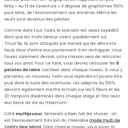
Kirby « Au fil de l’aventure », il dispose de graphismes 100%
pure laine, de l’environnement aux ennemis. Même les
œufs sont devenus des pelotes.
Comme dans tout Yoshi, le scénario est assez expéditif.
Alors que les Yoshi laineux vivent paisiblement sur
Tricot’île, ils sont attaqués par Kamek qui les détricote.
Seuls deux d’entre eux parviennent à en réchapper. Vous
l’aurez sûrement deviné, votre mission sera de retricoter
tous vos amis. Pour ce faire, vous devrez retrouver les
5
pelotes de laine
cachées dans chaque niveau. Si vous y
parvenez, un nouveau Yoshi vous rejoindra et pourra être
joué dans la suite des aventures. Les adeptes du 100%
devront également mettre la main sur les 5 fleurs et les
20 tampons disséminés dans chaque stage et finir avec
leur barre de vie au maximum.
Côté
multijoueur
, Nintendo a bien fait les choses : on
est heureusement très loin du misérable
mode multi de
Yoshi’s New Island.
Dans chaque niveau, vous aurez la