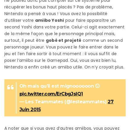
ne pouvez donc pas compter sur ce système pour
récupérer les bonus haut placés ? Pas de problème,
Nintendo a pensé à vous ! Vous avez la possibilité
d’utiliser votre
amiibo Yoshi
pour faire apparaître un
second Yoshi dans votre partie. Celui-ci agit exactement
de la même façon que le personnage principal mais,
surtout, il peut être
gobé et projeté
comme un second
personnage joueur. Vous pouvez le faire entrer dans le
jeu et l’en faire sortir à tout moment : il vous suffit de
poser l’amiibo sur le Gamepad. Oui, vous avez bien lu,
Nintendo a enfin créé un amiibo utile. On n’y croyait plus.
Oh mais qu’il est mignoooooon 🙂
pic.twitter.com/ErCbgJslQ1
— Les Teammates (@lesteammates)
27
Juin 2015
A noter que si vous avez d’autres amiibos, vous pouvez