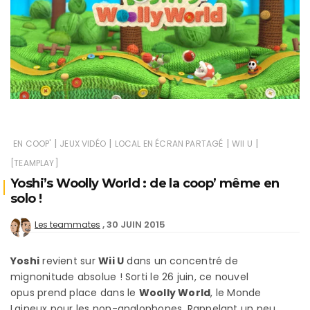
|
|
|
|
EN COOP'
JEUX VIDÉO
LOCAL EN ÉCRAN PARTAGÉ
WII U
[TEAMPLAY]
Yoshi’s Woolly World : de la coop’ même en
solo !
30 JUIN 2015
Les teammates
Yoshi
revient sur
Wii U
dans un concentré de
mignonitude absolue ! Sorti le 26 juin, ce nouvel
opus prend place dans le
Woolly World
, le Monde
Laineux pour les non-anglophones. Rappelant un peu