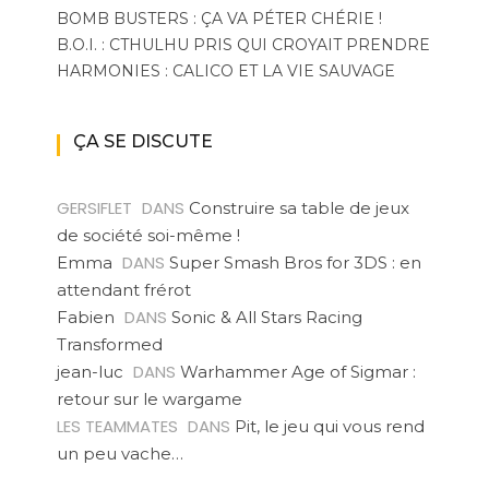
BOMB BUSTERS : ÇA VA PÉTER CHÉRIE !
B.O.I. : CTHULHU PRIS QUI CROYAIT PRENDRE
HARMONIES : CALICO ET LA VIE SAUVAGE
ÇA SE DISCUTE
GERSIFLET
DANS
Construire sa table de jeux
de société soi-même !
DANS
Emma
Super Smash Bros for 3DS : en
attendant frérot
DANS
Fabien
Sonic & All Stars Racing
Transformed
DANS
jean-luc
Warhammer Age of Sigmar :
retour sur le wargame
LES TEAMMATES
DANS
Pit, le jeu qui vous rend
un peu vache…