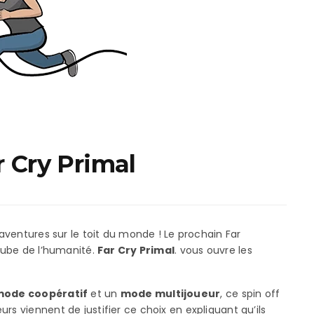
ux Access+
Par plateforme
PC
PS4
PS5
Switch
XBox O
r Cry Primal
XBox Se
 aventures sur le toit du monde ! Le prochain Far
’aube de l’humanité.
Far Cry Primal
. vous ouvre les
ode coopératif
et un
mode multijoueur
, ce spin off
rs viennent de justifier ce choix en expliquant qu’ils