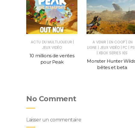
|
|
|
|
SUS
JEUX
ACTU DU MULTIJOUEUR
A VENIR
EN COOP'
EN
|
|
|
C
JEUX VIDÉO
LIGNE
JEUX VIDÉO
PC
PS
|
XBOX SERIES X|S
told, un
10 millions de ventes
Monster Hunter Wilds
ce Civ
pour Peak
bêtes et beta
No Comment
Laisser un commentaire