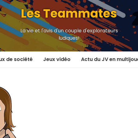
Les Teammates
La vie et l'avis d'un couple d'explorateurs
ludiques!
ux de société
Jeux vidéo
Actu du JV en multijou
oueur et plus
En coop’
oueurs
En versus
oueurs et plus
Local en écran partagé
 coop’
En ligne
 versus
MMORPG