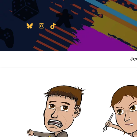
Je
1 j
2 j
2 j
En
En