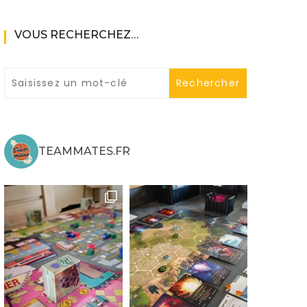
VOUS RECHERCHEZ…
ne
TEAMMATES.FR
ries X|S