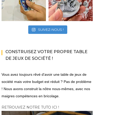
SUIVEZ-NOUS !
|
|
|
ACTU DU MULTIJOUEUR
A VENIR
EN COOP'
EN
ACTU 
|
|
|
JEUX VIDÉO
LIGNE
JEUX VIDÉO
PC
PS5
|
XBOX SERIES X|S
10 millions de ventes
The Bi
CONSTRUISEZ VOTRE PROPRE TABLE
Monster Hunter Wilds :
pour Peak
aura enf
bêtes et beta
mode 
DE JEUX DE SOCIÉTÉ !
Vous avez toujours rêvé d'avoir une table de jeux de
société mais votre budget est réduit ? Pas de problème
! Nous avons construit la nôtre nous-mêmes, avec nos
maigres compétences en bricolage.
RETROUVEZ NOTRE TUTO ICI !