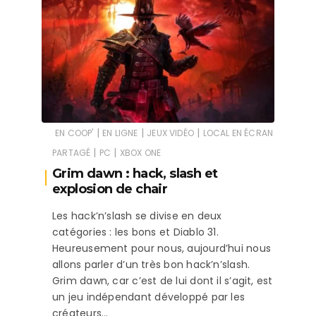
|
|
|
EN COOP'
EN LIGNE
JEUX VIDÉO
LOCAL EN ÉCRAN
|
|
PARTAGÉ
PC
XBOX ONE
Grim dawn : hack, slash et
explosion de chair
Les hack’n’slash se divise en deux
catégories : les bons et Diablo 31.
Heureusement pour nous, aujourd’hui nous
allons parler d’un très bon hack’n’slash.
Grim dawn, car c’est de lui dont il s’agit, est
un jeu indépendant développé par les
créateurs…