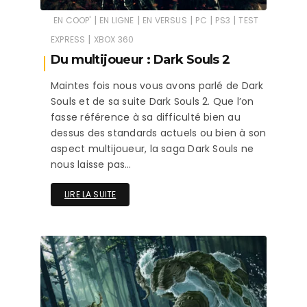
|
|
|
|
|
EN COOP'
EN LIGNE
EN VERSUS
PC
PS3
TEST
|
EXPRESS
XBOX 360
Du multijoueur : Dark Souls 2
Maintes fois nous vous avons parlé de Dark
Souls et de sa suite Dark Souls 2. Que l’on
fasse référence à sa difficulté bien au
dessus des standards actuels ou bien à son
aspect multijoueur, la saga Dark Souls ne
nous laisse pas…
LIRE LA SUITE