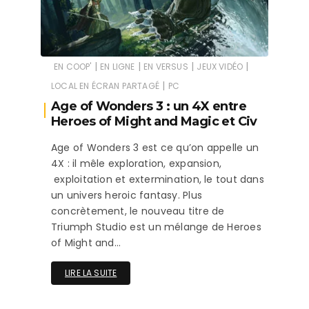
|
|
|
|
EN COOP'
EN LIGNE
EN VERSUS
JEUX VIDÉO
|
LOCAL EN ÉCRAN PARTAGÉ
PC
Age of Wonders 3 : un 4X entre
Heroes of Might and Magic et Civ
Age of Wonders 3 est ce qu’on appelle un
4X : il mêle exploration, expansion,
exploitation et extermination, le tout dans
un univers heroic fantasy. Plus
concrètement, le nouveau titre de
Triumph Studio est un mélange de Heroes
of Might and…
LIRE LA SUITE