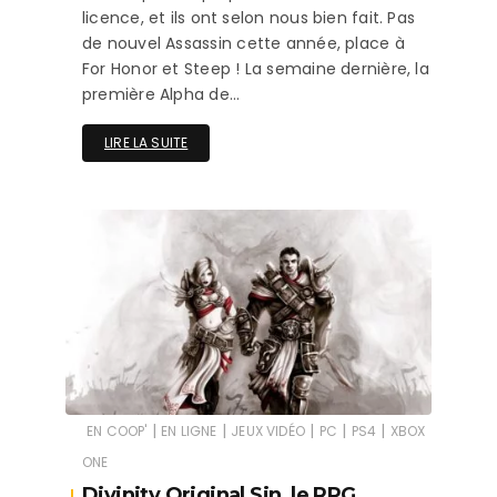
licence, et ils ont selon nous bien fait. Pas
de nouvel Assassin cette année, place à
For Honor et Steep ! La semaine dernière, la
première Alpha de…
LIRE LA SUITE
|
|
|
|
|
EN COOP'
EN LIGNE
JEUX VIDÉO
PC
PS4
XBOX
ONE
Divinity Original Sin, le RPG