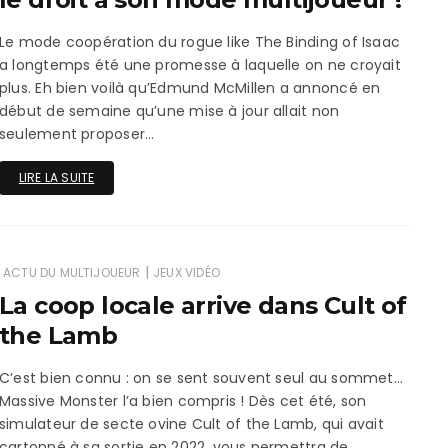
ux Access+
Par plateforme
PC
Le mode coopération du rogue like The Binding of Isaac
PS4
a longtemps été une promesse à laquelle on ne croyait
plus. Eh bien voilà qu’Edmund McMillen a annoncé en
PS5
début de semaine qu’une mise à jour allait non
seulement proposer…
Switch
LIRE LA SUITE
XBox O
XBox Se
|
ACTU DU MULTIJOUEUR
JEUX VIDÉO
La coop locale arrive dans Cult of
the Lamb
C’est bien connu : on se sent souvent seul au sommet…
Massive Monster l’a bien compris ! Dès cet été, son
simulateur de secte ovine Cult of the Lamb, qui avait
cartonné à sa sortie en 2022, vous permettra de…