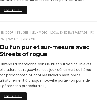
LIRE LA SUITE
|
|
|
|
|
EN COOP'
EN LIGNE
JEUX VIDÉO
LOCAL EN ÉCRAN PARTAGÉ
PC
|
|
PS4
SWITCH
XBOX ONE
Du fun pur et sur-mesure avec
Streets of rogue
Eliwenn l’a mentionné dans le billet sur Sea of Thieves :
elle adore les rogue-like, ces jeux où la mort du héros
est permanente et dont les niveaux sont créés
aléatoirement à chaque nouvelle partie (on parle de
« génération procédurale« )….
LIRE LA SUITE