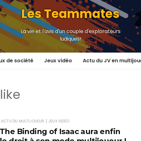
Les Teammates
La vie et l'avis d'un couple d'explorateurs
ludiques!
ux de société
Jeux vidéo
Actu du JV en multijou
oueur et plus
En coop’
like
oueurs
En versus
oueurs et plus
Local en écran partagé
 coop’
En ligne
|
ACTU DU MULTIJOUEUR
JEUX VIDÉO
The Binding of Isaac aura enfin
 versus
MMORPG
le droit à son mode multijoueur !