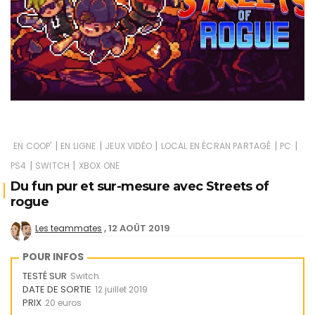
|
|
|
|
|
EN COOP'
EN LIGNE
JEUX VIDÉO
LOCAL EN ÉCRAN PARTAGÉ
PC
|
|
PS4
SWITCH
XBOX ONE
Du fun pur et sur-mesure avec Streets of
rogue
12 AOÛT 2019
Les teammates
POUR INFOS
TESTÉ SUR
Switch
DATE DE SORTIE
12 juillet 2019
PRIX
20 euros