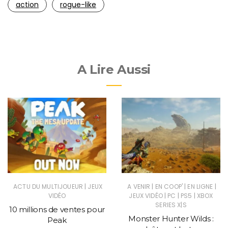
action
rogue-like
A Lire Aussi
|
|
|
|
ACTU DU MULTIJOUEUR
JEUX
A VENIR
EN COOP'
EN LIGNE
|
|
|
VIDÉO
JEUX VIDÉO
PC
PS5
XBOX
SERIES X|S
10 millions de ventes pour
Monster Hunter Wilds :
Peak