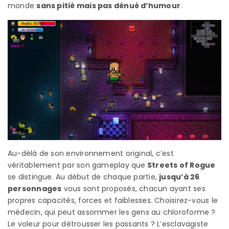
monde
sans pitié mais pas dénué d’humour
.
Au-délà de son environnement original, c’est
véritablement par son gameplay que
Streets of Rogue
se distingue. Au début de chaque partie,
jusqu’à 26
personnages
vous sont proposés, chacun ayant ses
propres capacités, forces et faiblesses. Choisirez-vous le
médecin, qui peut assommer les gens au chloroforme ?
Le voleur pour détrousser les passants ? L’esclavagiste