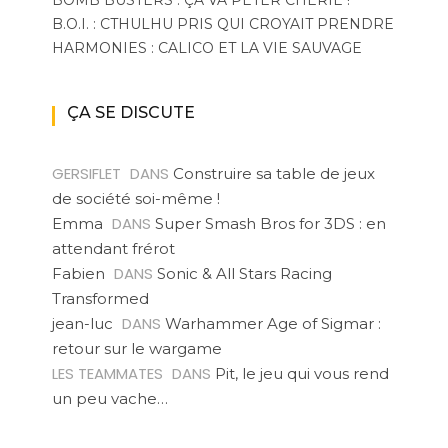
BOMB BUSTERS : ÇA VA PÉTER CHÉRIE !
B.O.I. : CTHULHU PRIS QUI CROYAIT PRENDRE
HARMONIES : CALICO ET LA VIE SAUVAGE
ÇA SE DISCUTE
GERSIFLET
DANS
Construire sa table de jeux
de société soi-même !
DANS
Emma
Super Smash Bros for 3DS : en
attendant frérot
DANS
Fabien
Sonic & All Stars Racing
Transformed
DANS
jean-luc
Warhammer Age of Sigmar :
retour sur le wargame
LES TEAMMATES
DANS
Pit, le jeu qui vous rend
un peu vache…