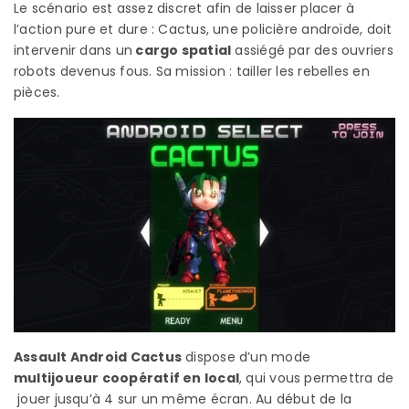
Le scénario est assez discret afin de laisser placer à
l’action pure et dure : Cactus, une policière androïde, doit
intervenir dans un
cargo spatial
assiégé par des ouvriers
robots devenus fous. Sa mission : tailler les rebelles en
pièces.
Assault Android Cactus
dispose d’un mode
multijoueur coopératif en local
, qui vous permettra de
jouer jusqu’à 4 sur un même écran. Au début de la