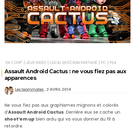
|
|
|
|
EN COOP'
JEUX VIDÉO
LOCAL EN ÉCRAN PARTAGÉ
PC
PS4
Assault Android Cactus : ne vous fiez pas aux
apparences
2 AVRIL 2014
Les teammates
Ne vous fiez pas aux graphismes mignons et colorés
d’
Assault Android Cactus
. Derrière eux se cache un
shoot’em up
bien ardu qui va vous donner du fil à
retordre.