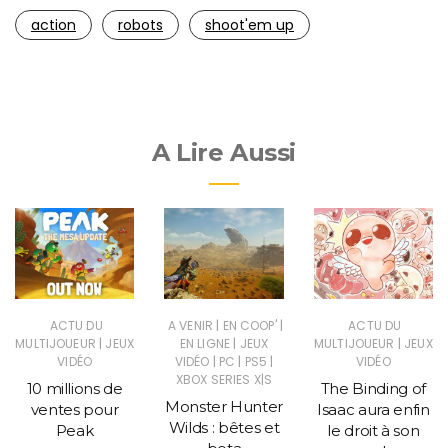
action
robots
shoot'em up
A Lire Aussi
|
|
ACTU DU
A VENIR
EN COOP'
ACTU DU
|
|
|
MULTIJOUEUR
JEUX
EN LIGNE
JEUX
MULTIJOUEUR
JEUX
|
|
|
VIDÉO
VIDÉO
PC
PS5
VIDÉO
XBOX SERIES X|S
10 millions de
The Binding of
Monster Hunter
ventes pour
Isaac aura enfin
Wilds : bêtes et
Peak
le droit à son