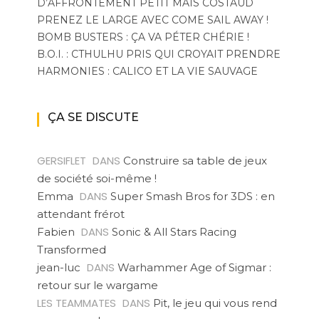
D’AFFRONTEMENT PETIT MAIS COSTAUD
PRENEZ LE LARGE AVEC COME SAIL AWAY !
BOMB BUSTERS : ÇA VA PÉTER CHÉRIE !
B.O.I. : CTHULHU PRIS QUI CROYAIT PRENDRE
HARMONIES : CALICO ET LA VIE SAUVAGE
ÇA SE DISCUTE
GERSIFLET
DANS
Construire sa table de jeux
de société soi-même !
DANS
Emma
Super Smash Bros for 3DS : en
attendant frérot
DANS
Fabien
Sonic & All Stars Racing
Transformed
DANS
jean-luc
Warhammer Age of Sigmar :
retour sur le wargame
LES TEAMMATES
DANS
Pit, le jeu qui vous rend