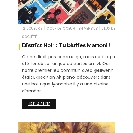
|
|
|
2 JOUEURS
COUP DE COEUR
EN VERSUS
JEUX DE
SOCIÉTÉ
District Noir : Tu bluffes Martoni !
On ne dirait pas comme ça, mais ce blog a
été fondé sur un jeu de cartes en 1v1. Oui,
notre premier jeu commun avec @Eliwenn
était Expédition Altiplano, découvert dans
une boutique lyonnaise il y a une dizaine
d’années….
LIRE LA SUITE