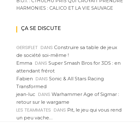
B.O.I. : CTHULHU PRIS QUI CROYAIT PRENDRE
HARMONIES : CALICO ET LA VIE SAUVAGE
ÇA SE DISCUTE
GERSIFLET
DANS
Construire sa table de jeux
de société soi-même !
DANS
Emma
Super Smash Bros for 3DS : en
attendant frérot
DANS
Fabien
Sonic & All Stars Racing
Transformed
DANS
jean-luc
Warhammer Age of Sigmar :
retour sur le wargame
LES TEAMMATES
DANS
Pit, le jeu qui vous rend
un peu vache…