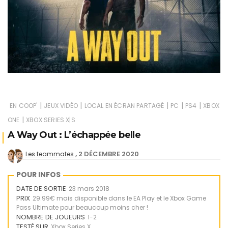
|
|
|
|
|
EN COOP'
JEUX VIDÉO
LOCAL EN ÉCRAN PARTAGÉ
PC
PS4
XBOX
|
ONE
XBOX SERIES X|S
A Way Out : L’échappée belle
2 DÉCEMBRE 2020
Les teammates
POUR INFOS
DATE DE SORTIE
23 mars 2018
PRIX
29.99€ mais disponible dans le EA Play et le Xbox Game
Pass Ultimate pour beaucoup moins cher !
NOMBRE DE JOUEURS
1-2
TESTÉ SUR
Xbox Series X