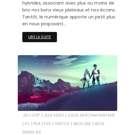
hybrides, associant avec plus ou moins de
brio nos bons vieux plateaux et nos écrans.
Tantôt, le numérique apporte un petit plus
en nous proposant…
LIRE LA SUITE
|
|
EN COOP'
JEUX VIDÉO
LOCAL EN ÉCRAN PARTAGÉ
|
|
|
|
|
|
PC
PS4
PS5
SWITCH
XBOX ONE
XBOX
SERIES X|S