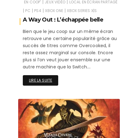
|
|
EN COOP'
JEUX VIDÉO
LOCAL EN ÉCRAN PARTAGÉ
|
|
|
|
PC
PS4
XBOX ONE
XBOX SERIES X|S
A Way Out : L’échappée belle
Bien que le jeu coop sur un même écran
retrouve une certaine popularité grâce au
succès de titres comme Overcooked, il
reste assez marginal sur console. Encore
plus si l’on veut jouer ensemble sur une
autre machine que la Switch….
LIRE LA SUITE