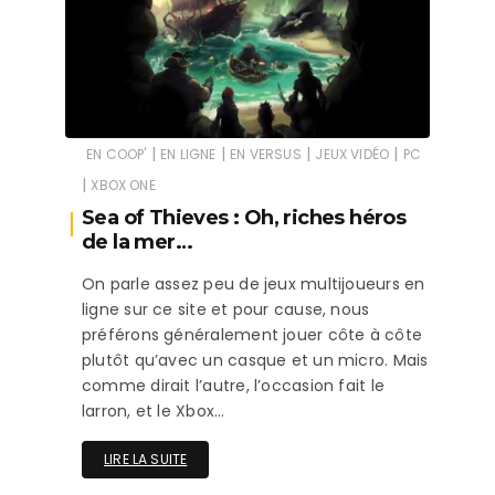
|
|
|
|
EN COOP'
EN LIGNE
EN VERSUS
JEUX VIDÉO
PC
|
XBOX ONE
Sea of Thieves : Oh, riches héros
de la mer…
On parle assez peu de jeux multijoueurs en
ligne sur ce site et pour cause, nous
préférons généralement jouer côte à côte
plutôt qu’avec un casque et un micro. Mais
comme dirait l’autre, l’occasion fait le
larron, et le Xbox…
LIRE LA SUITE