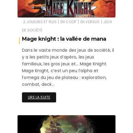
|
|
|
2 JOUEURS ET PLUS
EN COOP'
EN VERSUS
JEUX
DE SOCIÉTÉ
Mage knight : la vallée de mana
Dans le vaste monde des jeux de société, il
y a les petits jeux d’apéro, les jeux
familiaux, les gros jeux et… Mage Knight.
Mage Knight, c’est un peu l’alpha et
l’omega du jeu de plateau : exploration,
combat, deck…
LIRE LA SUITE