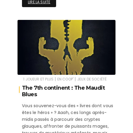
LIRE LA SUITE
|
|
1 JOUEUR ET PLUS
EN COOP'
JEUX DE SOCIÉTÉ
The 7th continent : The Maudit
Blues
Vous souvenez-vous des « livres dont vous
êtes le héros » ? Aaah, ces longs après-
midis passés à parcourir des cryptes
glauques, affronter de puissants mages,