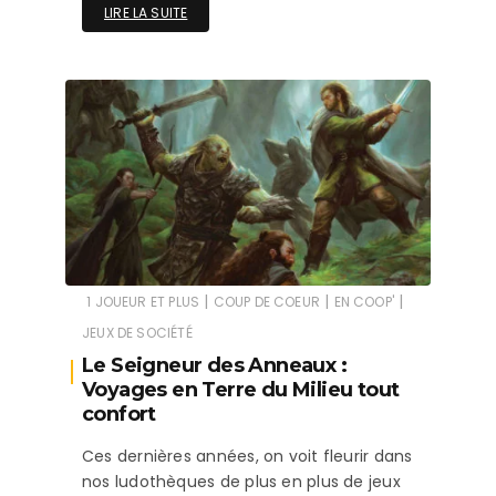
LIRE LA SUITE
|
|
|
1 JOUEUR ET PLUS
COUP DE COEUR
EN COOP'
JEUX DE SOCIÉTÉ
Le Seigneur des Anneaux :
Voyages en Terre du Milieu tout
confort
Ces dernières années, on voit fleurir dans
nos ludothèques de plus en plus de jeux