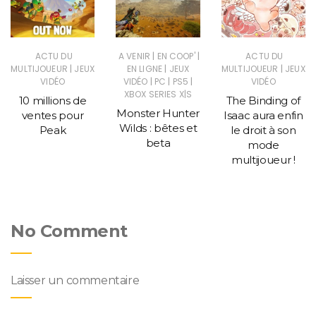
|
|
ACTU DU
A VENIR
EN COOP'
ACTU DU
|
|
|
MULTIJOUEUR
JEUX
EN LIGNE
JEUX
MULTIJOUEUR
JEUX
|
|
|
VIDÉO
VIDÉO
PC
PS5
VIDÉO
XBOX SERIES X|S
10 millions de
The Binding of
Monster Hunter
ventes pour
Isaac aura enfin
Wilds : bêtes et
Peak
le droit à son
beta
mode
multijoueur !
No Comment
Laisser un commentaire