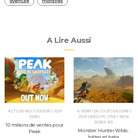
aventure
monstres
A Lire Aussi
|
|
|
|
ACTU DU MULTIJOUEUR
JEUX
A VENIR
EN COOP'
EN LIGNE
|
|
|
VIDÉO
JEUX VIDÉO
PC
PS5
XBOX
SERIES X|S
10 millions de ventes pour
Monster Hunter Wilds :
Peak
bêtes et beta