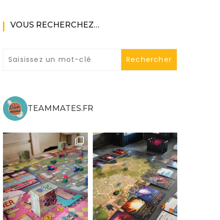
VOUS RECHERCHEZ…
ne
TEAMMATES.FR
ries X|S