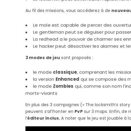
Au fil des missions, vous accéderez à de
nouveau
Le mole est capable de percer des ouvertu
Le gentleman peut se déguiser pour passer
La redhead a le pouvoir de charmer ses en
Le hacker peut désactiver les alarmes et l
3 modes de jeu
sont proposés :
le mode
classique
, comprenant les missions
la version
Enhanced
qui se compose des mis
le mode
Zombies
qui, comme son nom l’ind
morts-vivants
En plus des 3 campagnes (« The locksmith’s story »,
peuvent s’affronter en
PvP
sur 3 maps. Enfin, de 
l’
éditeur inclus.
A noter que le jeu est jouable à 