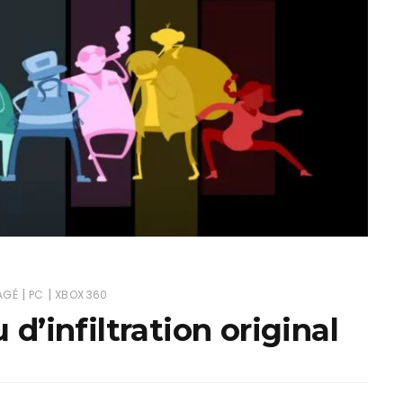
ux Access+
Par plateforme
PC
PS4
PS5
Switch
XBox O
XBox Se
|
|
AGÉ
PC
XBOX 360
d’infiltration original