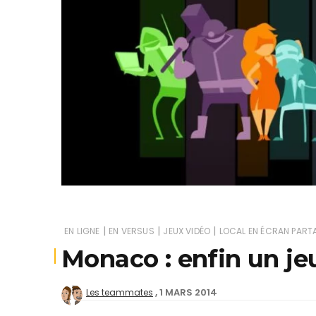
Je
|
|
|
EN LIGNE
EN VERSUS
JEUX VIDÉO
LOCAL EN ÉCRAN PART
Monaco : enfin un jeu 
1 MARS 2014
Les teammates