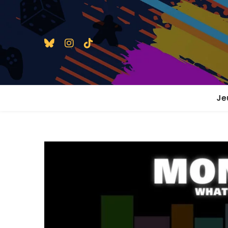
Je
1 j
2 j
2 j
En
En