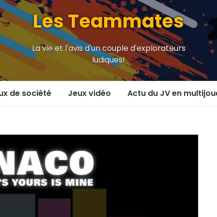
Les Teammates
La vie et l'avis d'un couple d'explorateurs
ludiques!
ux de société
Jeux vidéo
Actu du JV en multijou
oueur et plus
En coop’
oueurs
En versus
oueurs et plus
Local en écran partagé
 coop’
En ligne
 versus
MMORPG