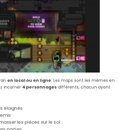
ran
en local ou en ligne
. Les maps sont les mêmes en
z incarner
4 personnages
différents, chacun ayant
is éloignés
nemis
asser les pièces sur le sol
les portes