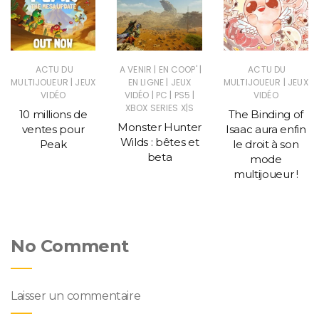
|
|
ACTU DU
A VENIR
EN COOP'
ACTU DU
|
|
|
MULTIJOUEUR
JEUX
EN LIGNE
JEUX
MULTIJOUEUR
JEUX
|
|
|
VIDÉO
VIDÉO
PC
PS5
VIDÉO
XBOX SERIES X|S
10 millions de
The Binding of
Monster Hunter
ventes pour
Isaac aura enfin
Wilds : bêtes et
Peak
le droit à son
beta
mode
multijoueur !
No Comment
Laisser un commentaire