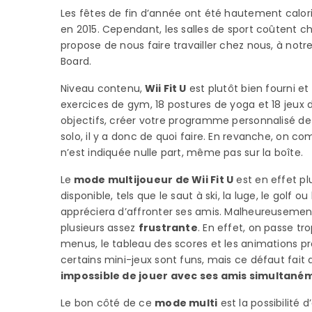
Les fêtes de fin d’année ont été hautement caloriq
en 2015. Cependant, les salles de sport coûtent ch
propose de nous faire travailler chez nous, à notr
Board.
Niveau contenu,
Wii Fit U
est plutôt bien fourni et
exercices de gym, 18 postures de yoga et 18 jeux 
objectifs, créer votre programme personnalisé de t
solo, il y a donc de quoi faire. En revanche, on 
n’est indiquée nulle part, même pas sur la boîte.
Le
mode multijoueur de Wii Fit U
est en effet pl
disponible, tels que le saut à ski, la luge, le golf
appréciera d’affronter ses amis. Malheureusemen
plusieurs assez
frustrante
. En effet, on passe t
menus, le tableau des scores et les animations p
certains mini-jeux sont funs, mais ce défaut fait q
impossible de jouer avec ses amis simultané
Le bon côté de ce
mode multi
est la possibilité