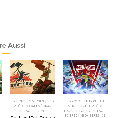
re Aussi
|
|
|
|
EN LIGNE
EN VERSUS
JEUX
EN COOP'
EN LIGNE
EN
|
|
|
VIDÉO
LOCAL EN ÉCRAN
VERSUS
JEUX VIDÉO
|
|
|
PARTAGÉ
PC
PS4
LOCAL EN ÉCRAN PARTAGÉ
|
|
PC
PS5
XBOX SERIES X|S
Tooth and Tail : Téma la