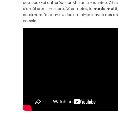
que ceux-ci ont créé leur Mii sur la machine. Cha
d’améliorer son score. Néanmoins, le
mode multij
on aimera faire un ou deux mini-jeux avec des co
en solo.