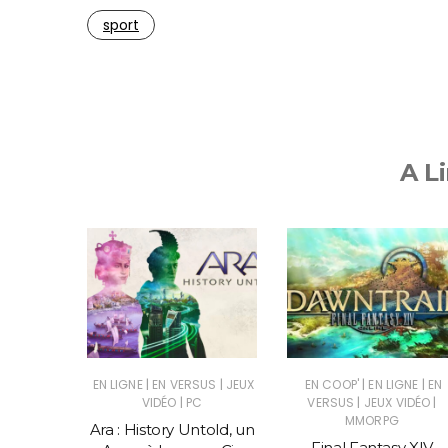
sport
A Li
|
|
|
|
|
GNE
EN
EN LIGNE
EN VERSUS
JEUX
EN COOP'
EN LIGNE
EN
|
|
|
|
VIDÉO
VIDÉO
PC
VERSUS
JEUX VIDÉO
|
PARTAGÉ
MMORPG
Ara : History Untold, un
RIES X|S
Final Fantasy XIV