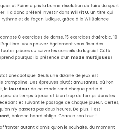
ues et Foine a pris la bonne résolution de faire du sport
er. Il a donc préféré investir dans
Wii Fit U
, un titre qui
e rythme et de façon ludique, grâce à la Wii Balance
 compte 8 exercices de danse, 15 exercices d’aérobic, 18
d’équilibre. Vous pouvez également vous fixer des
outes pièces ou suivre les conseils du logiciel. Côté
comprend pourquoi la présence d’un
mode multijoueur
utôt anecdotique. Seuls une dizaine de jeux est
 ou le trampoline. Des épreuves plutôt amusantes, où l’on
t, la
lourdeur
de ce mode rend chaque partie à
rop peu de temps à jouer et bien trop de temps dans les
récédant et suivant le passage de chaque joueur. Certes,
u’on n’y passera pas deux heures. De plus, il est
ment,
balance board oblige. Chacun son tour !
 d’affronter autant d’amis qu’on le souhaite, du moment