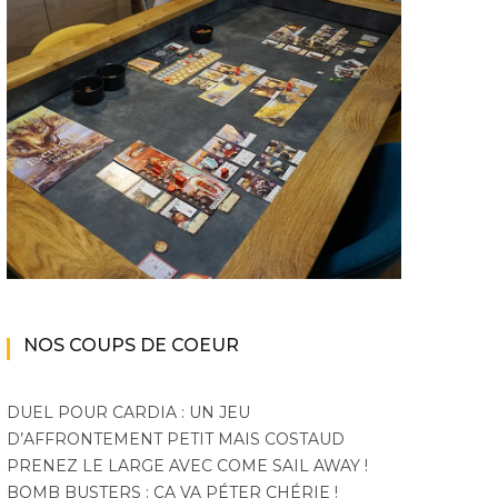
NOS COUPS DE COEUR
DUEL POUR CARDIA : UN JEU
|
|
|
|
EN LIGNE
EN VERSUS
JEUX
EN COOP'
EN LIGNE
EN
EN LIGNE
D’AFFRONTEMENT PETIT MAIS COSTAUD
|
|
|
|
VIDÉO
PC
VERSUS
JEUX VIDÉO
VIDÉO
PRENEZ LE LARGE AVEC COME SAIL AWAY !
MMORPG
PAR
Ara : History Untold, un
BOMB BUSTERS : ÇA VA PÉTER CHÉRIE !
Final Fantasy XIV
Tooth an