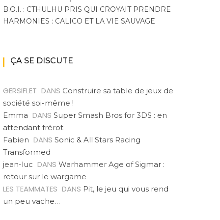
Anno à la sauce Civ
B.O.I. : CTHULHU PRIS QUI CROYAIT PRENDRE
Dawntrail : FFXIV and
tai
chill
HARMONIES : CALICO ET LA VIE SAUVAGE
ÇA SE DISCUTE
GERSIFLET
DANS
Construire sa table de jeux de
société soi-même !
DANS
Emma
Super Smash Bros for 3DS : en
attendant frérot
DANS
Fabien
Sonic & All Stars Racing
Transformed
DANS
jean-luc
Warhammer Age of Sigmar :
retour sur le wargame
LES TEAMMATES
DANS
Pit, le jeu qui vous rend
un peu vache…