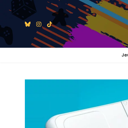
Je
1 j
2 j
2 j
En
En