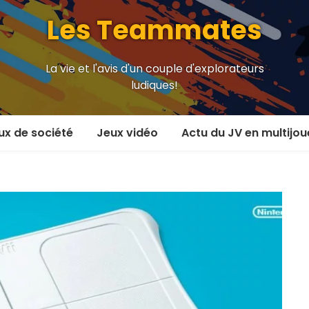
Les Teammates
La vie et l'avis d'un couple d'explorateurs
ludiques!
ux de société
Jeux vidéo
Actu du JV en multijou
oueur et plus
En coop’
oueurs
En versus
oueurs et plus
Local en écran partagé
 coop’
En ligne
 versus
MMORPG