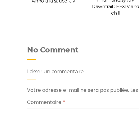
Anno à la sauce Civ
Smash et
Dawntrail : FFXIV an
ans un
chill
No Comment
Laisser un commentaire
Votre adresse e-mail ne sera pas publiée.
Les
Commentaire
*