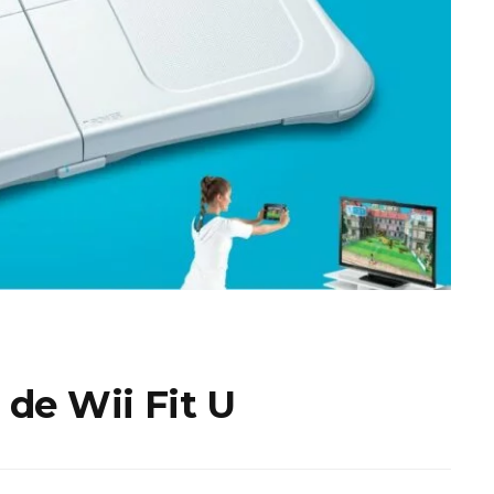
ux Access+
Par plateforme
PC
PS4
PS5
Switch
XBox O
XBox Se
de Wii Fit U