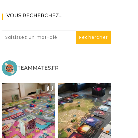
VOUS RECHERCHEZ…
ne
TEAMMATES.FR
ries X|S