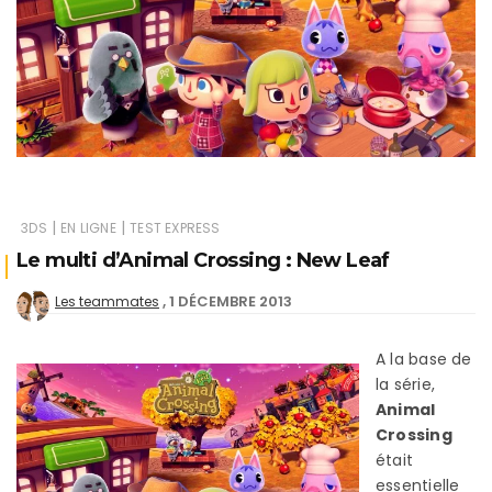
|
|
3DS
EN LIGNE
TEST EXPRESS
Le multi d’Animal Crossing : New Leaf
1 DÉCEMBRE 2013
Les teammates
A la base de
la série,
Animal
Crossing
était
essentielle