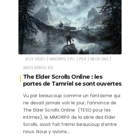
|
|
|
|
|
JEUX VIDÉO
MMORPG
PC
PS4
XBOX ONE
XBOX SERIES X|S
The Elder Scrolls Online : les
portes de Tamriel se sont ouvertes
Vu par beaucoup comme un fantasme qui
ne devait jamais voir le jour, l’annonce de
The Elder Scrolls Online (TESO pour les
intimes), le MMORPG de la série des Elder
Scrolls, avait fait frémir beaucoup d’entre
nous. Nous y avions…