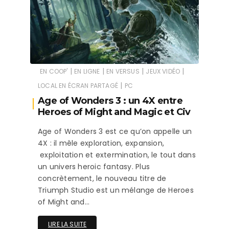
|
|
|
|
EN COOP'
EN LIGNE
EN VERSUS
JEUX VIDÉO
|
LOCAL EN ÉCRAN PARTAGÉ
PC
Age of Wonders 3 : un 4X entre
Heroes of Might and Magic et Civ
Age of Wonders 3 est ce qu’on appelle un
4X : il mêle exploration, expansion,
exploitation et extermination, le tout dans
un univers heroic fantasy. Plus
concrètement, le nouveau titre de
Triumph Studio est un mélange de Heroes
of Might and…
LIRE LA SUITE