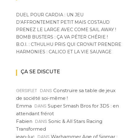
DUEL POUR CARDIA : UN JEU
D’AFFRONTEMENT PETIT MAIS COSTAUD
PRENEZ LE LARGE AVEC COME SAIL AWAY !
BOMB BUSTERS : ÇA VA PÉTER CHÉRIE !
B.O.I. : CTHULHU PRIS QUI CROYAIT PRENDRE
HARMONIES : CALICO ET LA VIE SAUVAGE
ÇA SE DISCUTE
GERSIFLET
DANS
Construire sa table de jeux
de société soi-même !
DANS
Emma
Super Smash Bros for 3DS : en
attendant frérot
DANS
Fabien
Sonic & All Stars Racing
Transformed
DANS
jean-luc
Warhammer Age of Sigmar :