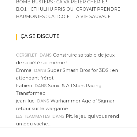
BOMB BUSTERS : ÇA VA PÉTER CHÉRIE !
B.O.I. : CTHULHU PRIS QUI CROYAIT PRENDRE
HARMONIES : CALICO ET LA VIE SAUVAGE
ÇA SE DISCUTE
GERSIFLET
DANS
Construire sa table de jeux
de société soi-même !
DANS
Emma
Super Smash Bros for 3DS : en
attendant frérot
DANS
Fabien
Sonic & All Stars Racing
Transformed
DANS
jean-luc
Warhammer Age of Sigmar :
retour sur le wargame
LES TEAMMATES
DANS
Pit, le jeu qui vous rend
un peu vache…