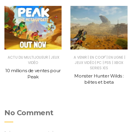
|
|
|
|
ACTU DU MULTIJOUEUR
JEUX
A VENIR
EN COOP'
EN LIGNE
|
|
|
VIDÉO
JEUX VIDÉO
PC
PS5
XBOX
SERIES X|S
10 millions de ventes pour
Monster Hunter Wilds :
Peak
bêtes et beta
No Comment