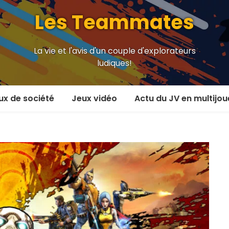
Les Teammates
La vie et l'avis d'un couple d'explorateurs
ludiques!
ux de société
Jeux vidéo
Actu du JV en multijou
oueur et plus
En coop’
oueurs
En versus
oueurs et plus
Local en écran partagé
 coop’
En ligne
 versus
MMORPG