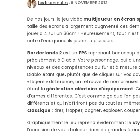
6 NOVEMBRE 2012
Les teammates
De nos jours, le jeu vidéo
multijoueur en écran sp
taille des écrans a largement augmenté ces dern
jouer à 4 sur un 36cm ! Heureusement, tout n’est 
côté d’eux quand ils jouent à plusieurs…
Borderlands 2
est un
FPS
reprenant beaucoup 
précisément à Diablo. Votre personnage, qui a une
niveaux et des compétences au fur et à mesure q
Diablo étant que, plutôt que de cliquer sur vos adve
« légère » différence, on retrouve de nombreuses 
étant la
génération aléatoire d’équipement
. 
d’armes différentes. C’est comme ça que l’on pe
différents et qui n’offriront pas du tout les même
classique
: tirer, frapper, cogner, exploser, coupe
Graphiquement le jeu reprend évidemment le
sty
l’occasion de vous balader dans de grandes éten