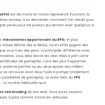
litté
est de moins en moins représenté. Pourtant, la
ières années, à se demander comment l’on faisait pour
pas perdu pour les joueurs qui aiment avoir quelqu’un à
de
mécanismes appartenant au RPG
, et plus
 classe définie dès le début, va en effet gagner des
ue vous tuez des gens. La principale différence avec
rsaires, vous allez devoir les viser. Mais à part cette
similitudes de gameplay. L’une des plus frappantes
Ce système permet au jeu de proposer des milliers
ut se retrouver avec deux fusils à pompe totalement
s possibilités de gameplay. Le reste tient du
FPS
r… La routine habituelle quoi.
le cell shading
de son aîné. Vous aurez souvent
dues, à pied comme à bord de véhicules.