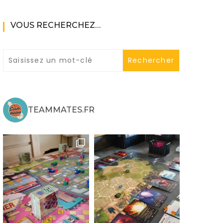
VOUS RECHERCHEZ…
ne
TEAMMATES.FR
ries X|S