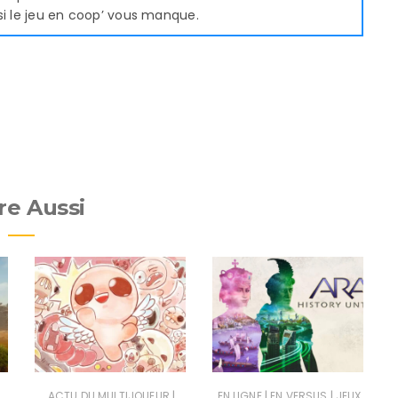
si le jeu en coop’ vous manque.
re Aussi
|
|
|
ACTU DU MULTIJOUEUR
EN LIGNE
EN VERSUS
JEUX