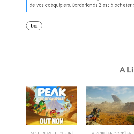
de vos coéquipiers, Borderlands 2 est à acheter 
fps
A Li
|
|
|
|
SUS
JEUX
ACTU DU MULTIJOUEUR
A VENIR
EN COOP'
EN