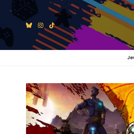
Je
1 j
2 j
2 j
En
En