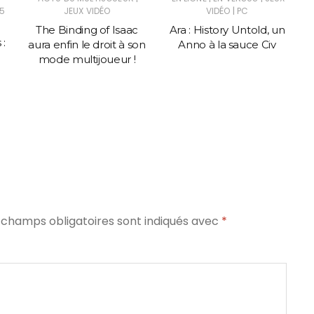
|
5
JEUX VIDÉO
VIDÉO
PC
The Binding of Isaac
Ara : History Untold, un
 :
aura enfin le droit à son
Anno à la sauce Civ
mode multijoueur !
 champs obligatoires sont indiqués avec
*