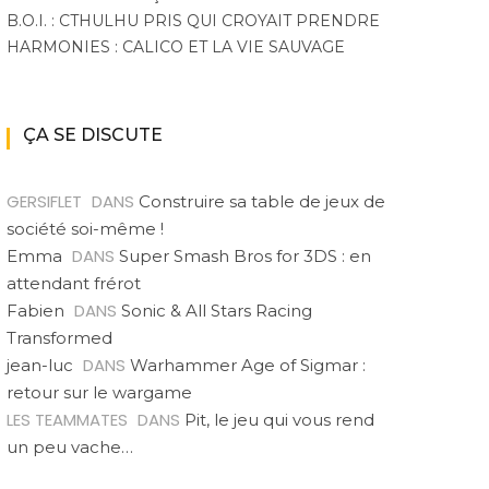
B.O.I. : CTHULHU PRIS QUI CROYAIT PRENDRE
HARMONIES : CALICO ET LA VIE SAUVAGE
ÇA SE DISCUTE
GERSIFLET
DANS
Construire sa table de jeux de
société soi-même !
DANS
Emma
Super Smash Bros for 3DS : en
attendant frérot
DANS
Fabien
Sonic & All Stars Racing
Transformed
DANS
jean-luc
Warhammer Age of Sigmar :
retour sur le wargame
LES TEAMMATES
DANS
Pit, le jeu qui vous rend
un peu vache…
|
|
|
ACTU DU MULTIJOUEUR
A VENIR
EN COOP'
EN
ACTU 