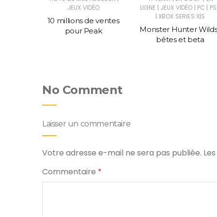
|
|
|
C
JEUX VIDÉO
LIGNE
JEUX VIDÉO
PC
PS
|
XBOX SERIES X|S
told, un
10 millions de ventes
Monster Hunter Wilds
ce Civ
pour Peak
bêtes et beta
No Comment
Laisser un commentaire
Votre adresse e-mail ne sera pas publiée.
Les
Commentaire
*