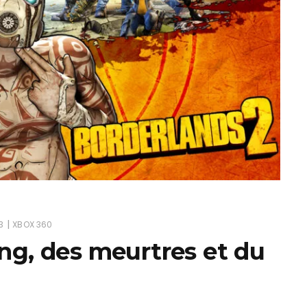
ux Access+
Par plateforme
PC
PS4
PS5
Switch
XBox O
XBox Se
|
3
XBOX 360
ang, des meurtres et du