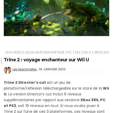
|
|
|
|
|
JEUX VIDÉO
LOCAL EN ÉCRAN PARTAGÉ
PC
PS3
WII U
XBOX 360
Trine 2 : voyage enchanteur sur Wii U
16 JANVIER 2013
Les teammates
Trine 2 Director’s cut
est un jeu de
plateforme/réflexion téléchargeable sur le store de la
Wii
U
. La version Director’s cut inclut 6 niveaux
supplémentaires par rapport aux versions
Xbox 360, PC
et PS3
, soit 19 niveaux en tout. Si vous voulez jouer à
Trine 2 sur l’une de ces 3 plateformes, ces niveaux sont