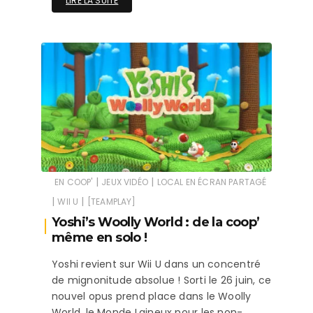
LIRE LA SUITE
|
|
EN COOP'
JEUX VIDÉO
LOCAL EN ÉCRAN PARTAGÉ
|
|
WII U
[TEAMPLAY]
Yoshi’s Woolly World : de la coop’
même en solo !
Yoshi revient sur Wii U dans un concentré
de mignonitude absolue ! Sorti le 26 juin, ce
nouvel opus prend place dans le Woolly
World, le Monde Laineux pour les non-