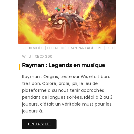
|
|
|
|
JEUX VIDÉO
LOCAL EN ÉCRAN PARTAGÉ
PC
PS3
|
WII U
XBOX 360
Rayman : Legends en musique
Rayman : Origins, testé sur Wii, était bon,
très bon. Coloré, drôle, joli, le jeu de
plateforme a su nous tenir accrochés
pendant de longues soirées. Idéal à 2 ou 3
joueurs, c’était un véritable must pour les
joueurs à…
LIRE LA SUITE