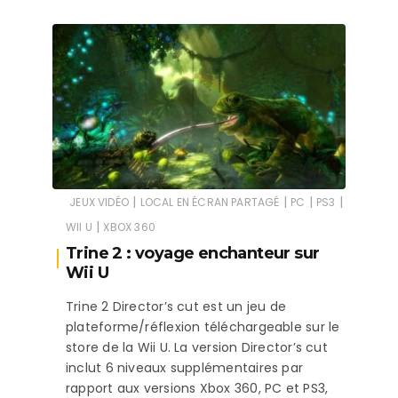
|
|
|
|
JEUX VIDÉO
LOCAL EN ÉCRAN PARTAGÉ
PC
PS3
|
WII U
XBOX 360
Trine 2 : voyage enchanteur sur
Wii U
Trine 2 Director’s cut est un jeu de
plateforme/réflexion téléchargeable sur le
store de la Wii U. La version Director’s cut
inclut 6 niveaux supplémentaires par
rapport aux versions Xbox 360, PC et PS3,