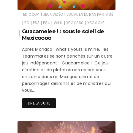
|
|
EN COOP'
JEUX VIDÉO
LOCAL EN ÉCRAN PARTAGÉ
|
|
|
|
|
|
PC
PS3
PS4
WII U
XBOX 360
XBOX ONE
Guacamelee ! : sous le soleil de
Mexicoooo
Après Monaco : what’s yours is mine, les
Teammates se sont penchés sur un autre
jeu indépendant : Guacamelee !. Ce jeu
d’action et de plateformes coloré vous
entraîne dans un Mexique animé de
personnages délirants et de monstres qui
vous…
LIRE LA SUITE