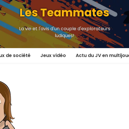
Les Teammates
La vie et l'avis d'un couple d'explorateurs
ludiques!
ux de société
Jeux vidéo
Actu du JV en multijou
oueur et plus
En coop’
oueurs
En versus
oueurs et plus
Local en écran partagé
 coop’
En ligne
 versus
MMORPG