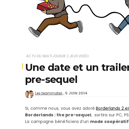
Je
|
ACTU DU MULTIJOUEUR
JEUX VIDÉO
Une date et un traile
pre-sequel
5 JUIN 2014
Les teammates
Si, comme nous, vous avez adoré
Borderlands 2 e
Borderlands : the pre-sequel
, sortira sur PC, 
La campagne bénéficiera d’un
mode coopératif