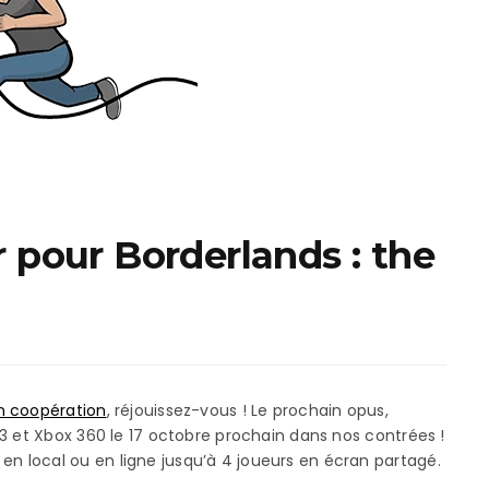
ux Access+
Par plateforme
PC
PS4
PS5
Switch
XBox O
r pour Borderlands : the
XBox Se
n coopération
, réjouissez-vous ! Le prochain opus,
PS3 et Xbox 360 le 17 octobre prochain dans nos contrées !
en local ou en ligne jusqu’à 4 joueurs en écran partagé.