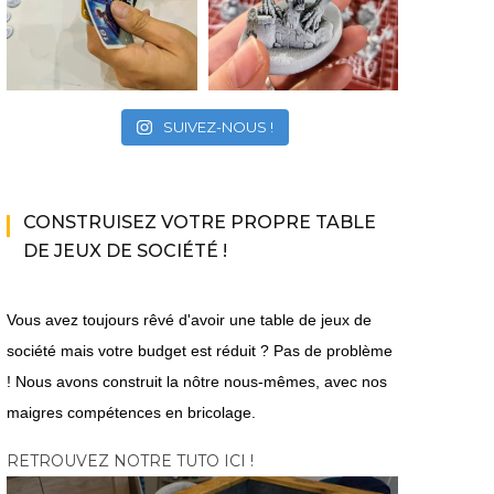
SUIVEZ-NOUS !
CONSTRUISEZ VOTRE PROPRE TABLE
DE JEUX DE SOCIÉTÉ !
Vous avez toujours rêvé d'avoir une table de jeux de
société mais votre budget est réduit ? Pas de problème
! Nous avons construit la nôtre nous-mêmes, avec nos
maigres compétences en bricolage.
|
|
|
ACTU DU MULTIJOUEUR
A VENIR
EN COOP'
EN
ACTU 
|
|
|
JEUX VIDÉO
LIGNE
JEUX VIDÉO
PC
PS5
RETROUVEZ NOTRE TUTO ICI !
|
XBOX SERIES X|S
10 millions de ventes
The Bi