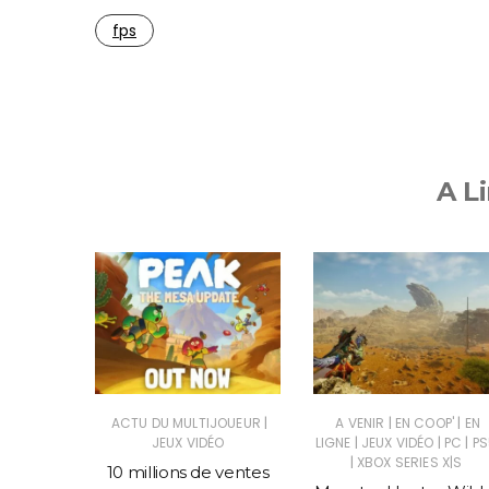
fps
A Li
|
|
|
|
SUS
JEUX
ACTU DU MULTIJOUEUR
A VENIR
EN COOP'
EN
|
|
|
C
JEUX VIDÉO
LIGNE
JEUX VIDÉO
PC
PS
|
XBOX SERIES X|S
told, un
10 millions de ventes