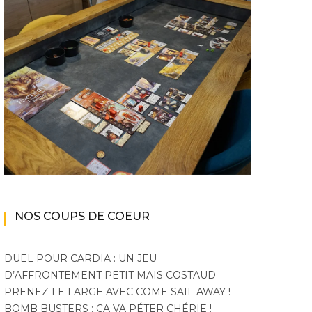
Monster Hunter Wilds :
pour Peak
aura enf
bêtes et beta
mode 
NOS COUPS DE COEUR
DUEL POUR CARDIA : UN JEU
D’AFFRONTEMENT PETIT MAIS COSTAUD
PRENEZ LE LARGE AVEC COME SAIL AWAY !
BOMB BUSTERS : ÇA VA PÉTER CHÉRIE !