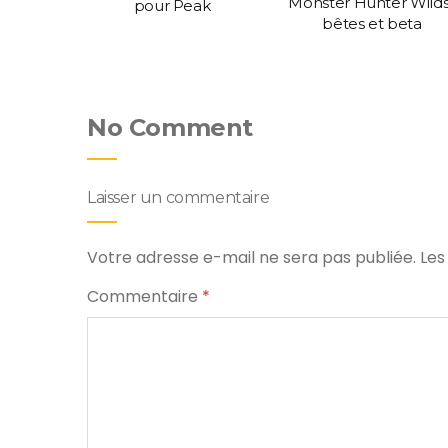
Monster Hunter Wilds
ce Civ
pour Peak
bêtes et beta
No Comment
Laisser un commentaire
Votre adresse e-mail ne sera pas publiée.
Les
Commentaire
*