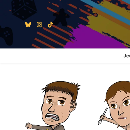
Je
1 j
2 j
2 j
En
En