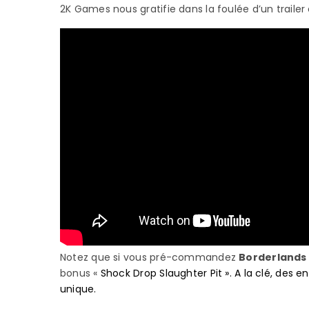
2K Games nous gratifie dans la foulée d’un trailer
Notez que si vous pré-commandez
Borderlands 
bonus «
Shock Drop Slaughter Pit ». A la clé, des 
unique.