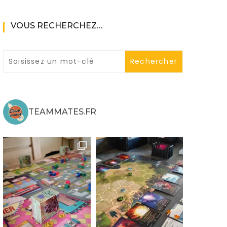
VOUS RECHERCHEZ…
ne
TEAMMATES.FR
ries X|S