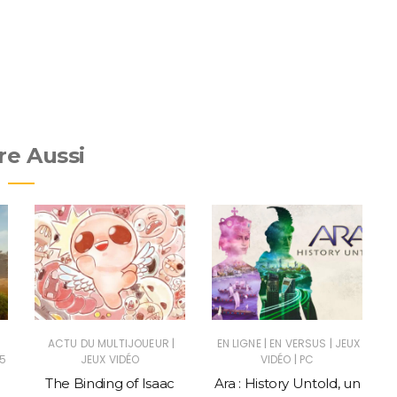
re Aussi
|
|
|
ACTU DU MULTIJOUEUR
EN LIGNE
EN VERSUS
JEUX
|
5
JEUX VIDÉO
VIDÉO
PC
The Binding of Isaac
Ara : History Untold, un