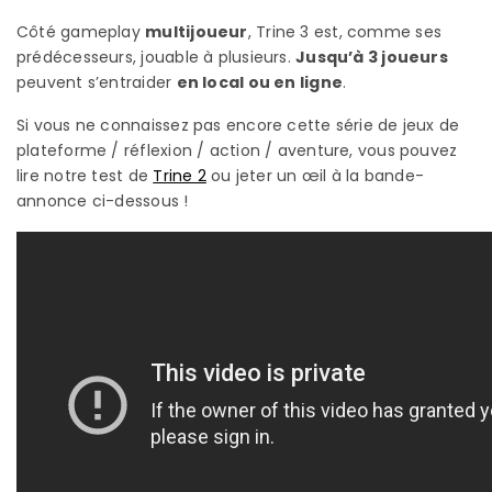
Côté gameplay
multijoueur
, Trine 3 est, comme ses
prédécesseurs, jouable à plusieurs.
Jusqu’à 3 joueurs
peuvent s’entraider
en local ou en ligne
.
Si vous ne connaissez pas encore cette série de jeux de
plateforme / réflexion / action / aventure, vous pouvez
lire notre test de
Trine 2
ou jeter un œil à la bande-
annonce ci-dessous !