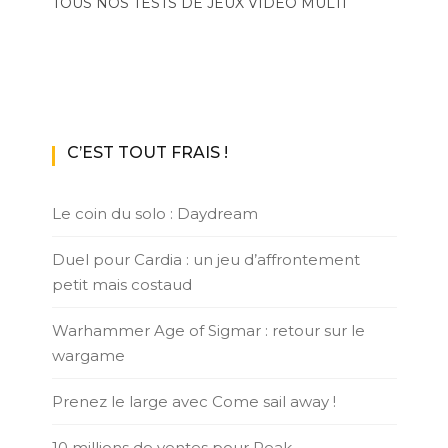
TOUS NOS TESTS DE JEUX VIDÉO MULTI
C’EST TOUT FRAIS !
Le coin du solo : Daydream
Duel pour Cardia : un jeu d’affrontement
petit mais costaud
Warhammer Age of Sigmar : retour sur le
wargame
Prenez le large avec Come sail away !
10 millions de ventes pour Peak