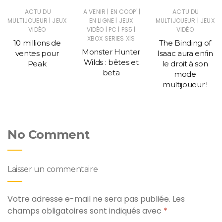
|
|
ACTU DU
A VENIR
EN COOP'
ACTU DU
|
|
|
MULTIJOUEUR
JEUX
EN LIGNE
JEUX
MULTIJOUEUR
JEUX
|
|
|
VIDÉO
VIDÉO
PC
PS5
VIDÉO
XBOX SERIES X|S
10 millions de
The Binding of
Monster Hunter
ventes pour
Isaac aura enfin
Wilds : bêtes et
Peak
le droit à son
beta
mode
multijoueur !
No Comment
Laisser un commentaire
Votre adresse e-mail ne sera pas publiée.
Les
champs obligatoires sont indiqués avec
*